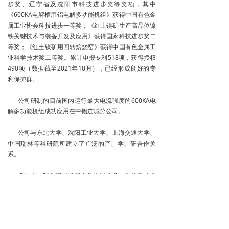
步奖、辽宁省及沈阳市科技进步奖等奖项，其中
《600KA电解槽用铝电解多功能机组》获得中国有色金
属工业协会科技进步一等奖；《红土镍矿生产高品位镍
铁关键技术与装备开发及应用》获得国家科技进步奖二
等奖；《红土镍矿用回转焙烧窑》获得中国有色金属工
业科学技术奖二等奖。累计申报专利518项，获得授权
490项（数据截至2021年10月），已经形成良好的专
利保护群。
公司研制的目前国内运行最大电流强度的600KA电
解多功能机组成功应用在中铝连城分公司。
公司与东北大学、沈阳工业大学、上海交通大学、
中国瑞林等科研院所建立了广泛的产、学、研合作关
系。
多年来，我公司瞄准国内外先进技术，为公司技术
开发、科研攻关和产品制造提供了坚实的技术保证。目
前，我公司已经具备了大型成台套设备和系统工艺装备
的设计、开发能力。三维CAD/PROE设计、有限元分
析、铸件凝固模拟分析等软件技术的应用，提高了产品