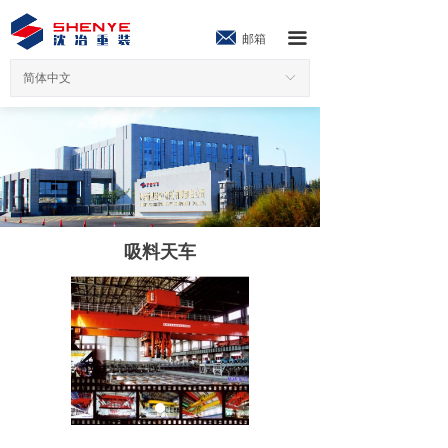
끀
邮箱
简体中文
ꀅ
吸料天车