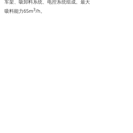
车架、吸卸料系统、电控系统组成。最大
3
吸料能力65m
/h。
前一个：
振动成型机
ꄴ
后一个：
通用桥式起重机
ꄲ
全国统一客服热线：
400-6066-555
끅
地址：沈阳经济技术开发区细河十北街26号
辽公网安备21019402000241号
版权所有© 沈冶重型装备（沈阳）有限责任公司官方网站
辽ICP备05025997号
本网站由阿里云提供云计算及安全服务
本网站支持
IPv6
Powered by 万网