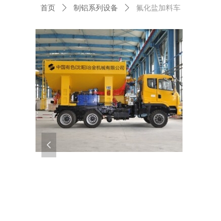
首页
ꄲ
制铝系列设备
ꄲ
氟化盐加料车
넳